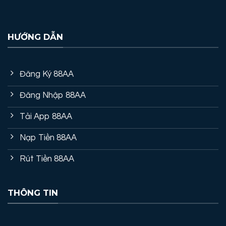
HƯỚNG DẪN
Đăng Ký 88AA
Đăng Nhập 88AA
Tải App 88AA
Nạp Tiền 88AA
Rút Tiền 88AA
THÔNG TIN