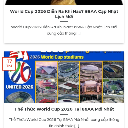
quan. Các trò thường được quan tâm gồm
World Cup 2026 Diễn Ra Khi Nào? 88AA Cập Nhật
baccarat, roulette, blackjack, sicbo, tài xỉu, xóc đĩa
Lịch Mới
và nhiều game casino phổ biến khác.
World Cup 2026 Diễn Ra Khi Nào? 88AA Cập Nhật Lịch Mới
Thể thao 88AA
cung cấp thông [...]
Thể thao 88AA dành cho người quan tâm bóng đá,
bóng rổ, tennis, eSports và các giải đấu quốc tế.
Người chơi có thể theo dõi lịch thi đấu, tỷ lệ cập
17
nhật, thông tin kèo và lựa chọn hình thức tham gia
Th4
phù hợp với nhu cầu cá nhân.
Xổ số 88AA
Xổ số 88AA là nhóm sản phẩm quen thuộc với
người chơi Việt Nam. Nội dung thường được quan
Thể Thức World Cup 2026 Tại 88AA Mới Nhất
tâm gồm kết quả, thống kê, lô đề, soi cầu, cách
quản lý giao dịch và các lưu ý trước khi tham gia.
Thể Thức World Cup 2026 Tại 88AA Mới Nhất cung cấp thông
tin chính thức [...]