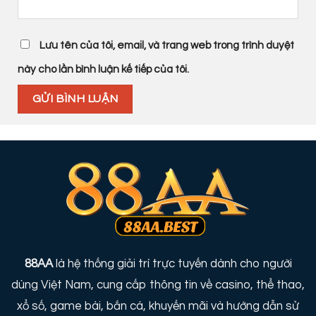
Lưu tên của tôi, email, và trang web trong trình duyệt
này cho lần bình luận kế tiếp của tôi.
88AA
là hệ thống giải trí trực tuyến dành cho người
dùng Việt Nam, cung cấp thông tin về casino, thể thao,
xổ số, game bài, bắn cá, khuyến mãi và hướng dẫn sử