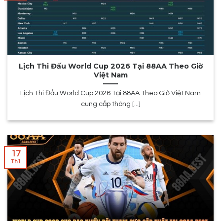
gặp lỗi truy cập, hãy kiểm tra lại kết nối, thông tin
đăng nhập hoặc liên hệ hỗ trợ thay vì tạo nhiều tài
khoản khác nhau.
Nạp tiền và rút tiền tại 88AA
Lịch Thi Đấu World Cup 2026 Tại 88AA Theo Giờ
Việt Nam
Nạp tiền và rút tiền là hai thao tác quan trọng cần
thực hiện cẩn thận. Người dùng nên kiểm tra đúng
Lịch Thi Đấu World Cup 2026 Tại 88AA Theo Giờ Việt Nam
thông tin tài khoản, số tiền, nội dung giao dịch và
cung cấp thông [...]
trạng thái xử lý trong hệ thống trước khi gửi yêu
cầu tiếp theo.
Với người mới, nên bắt đầu bằng mức giao dịch
17
Th1
phù hợp để làm quen quy trình. Khi cần hỗ trợ, hãy
chuẩn bị đầy đủ thông tin như thời gian giao dịch,
mã lệnh và hình ảnh xác nhận để quá trình kiểm tra
diễn ra nhanh hơn.