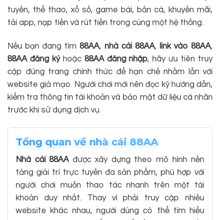
tuyến, thể thao, xổ số, game bài, bắn cá, khuyến mãi,
tải app, nạp tiền và rút tiền trong cùng một hệ thống.
Nếu bạn đang tìm
88AA
,
nhà cái 88AA
,
link vào 88AA
,
88AA đăng ký
hoặc
88AA đăng nhập
, hãy ưu tiên truy
cập đúng trang chính thức để hạn chế nhầm lẫn với
website giả mạo. Người chơi mới nên đọc kỹ hướng dẫn,
kiểm tra thông tin tài khoản và bảo mật dữ liệu cá nhân
trước khi sử dụng dịch vụ.
Tổng quan về nhà cái 88AA
Nhà cái 88AA
được xây dựng theo mô hình nền
tảng giải trí trực tuyến đa sản phẩm, phù hợp với
người chơi muốn thao tác nhanh trên một tài
khoản duy nhất. Thay vì phải truy cập nhiều
website khác nhau, người dùng có thể tìm hiểu