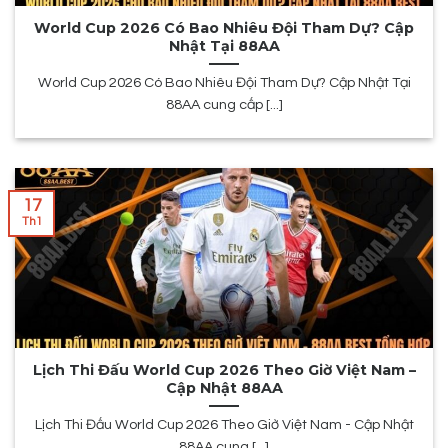
Khuyến mãi 88AA
World Cup 2026 Có Bao Nhiêu Đội Tham Dự? Cập
Khuyến mãi 88AA là nội dung được nhiều người chơi
Nhật Tại 88AA
quan tâm khi truy cập trang chủ. Các chương trình
World Cup 2026 Có Bao Nhiêu Đội Tham Dự? Cập Nhật Tại
có thể bao gồm ưu đãi chào mừng, thưởng nạp,
88AA cung cấp [...]
hoàn trả, sự kiện theo ngày, quà hội viên mới hoặc
ưu đãi riêng cho từng nhóm sản phẩm.
Trước khi nhận thưởng, người dùng nên đọc kỹ điều
17
kiện áp dụng, thời gian hiệu lực, yêu cầu giao dịch
Th1
và quy định rút thưởng. Việc kiểm tra thông tin
trước khi tham gia giúp hạn chế hiểu nhầm và giúp
quá trình sử dụng thuận tiện hơn.
Cách truy cập 88AA an toàn
Lịch Thi Đấu World Cup 2026 Theo Giờ Việt Nam –
Người dùng nên truy cập 88AA thông qua địa chỉ
Cập Nhật 88AA
website rõ ràng, kiểm tra chứng chỉ bảo mật và
Lịch Thi Đấu World Cup 2026 Theo Giờ Việt Nam - Cập Nhật
không nhập tài khoản trên các trang lạ. Những
88AA cung [...]