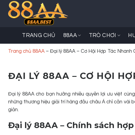
Chuyển
đến
nội
dung
TRANG CHỦ
88AA
TRÒ CHƠI
H
Trang chủ 88AA
–
Đại lý 88AA – Cơ Hội Hợp Tác Nhanh
ĐẠI LÝ 88AA – CƠ HỘI 
Đại lý 88AA cho bạn hưởng nhiều quyền lợi ưu việt cù
những thương hiệu giải trí hàng đầu châu Á chỉ cần vài 
giản.
Đại lý 88AA – Chính sách hợp 