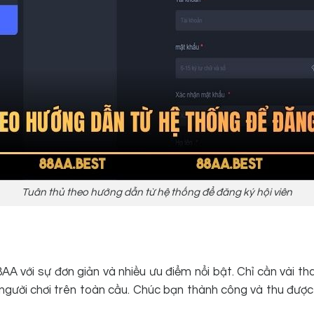
Tuân thủ theo hướng dẫn từ hệ thống để đăng ký hội viên
 88AA với sự đơn giản và nhiều ưu điểm nổi bật. Chỉ cần vài
n người chơi trên toàn cầu. Chúc bạn thành công và thu đượ