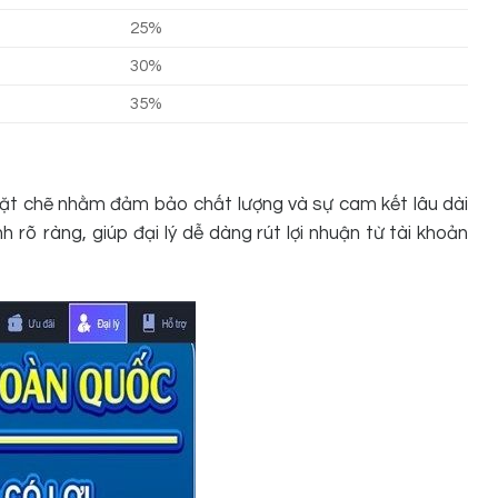
25%
30%
35%
 chặt chẽ nhằm đảm bảo chất lượng và sự cam kết lâu dài
 rõ ràng, giúp đại lý dễ dàng rút lợi nhuận từ tài khoản