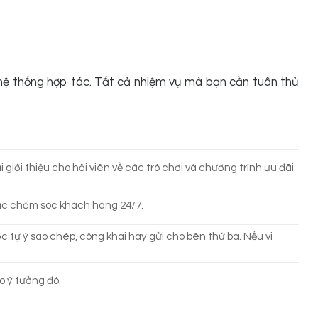
 hệ thống hợp tác. Tất cả nhiệm vụ mà bạn cần tuân thủ
iới thiệu cho hội viên về các trò chơi và chương trình ưu đãi.
hoặc chăm sóc khách hàng 24/7.
c tự ý sao chép, công khai hay gửi cho bên thứ ba. Nếu vi
o ý tưởng đó.