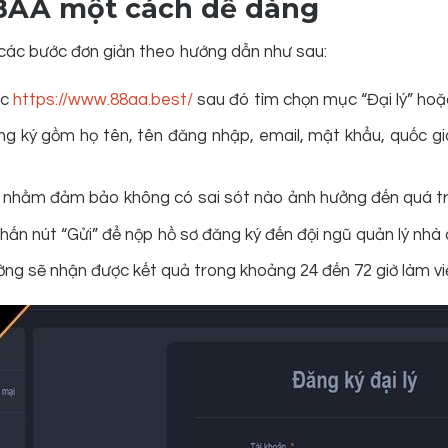
88AA một cách dễ dàng
 các bước đơn giản theo hướng dẫn như sau:
ức
https://www.88aa.best/
sau đó tìm chọn mục “Đại lý” hoặc
 ký gồm họ tên, tên đăng nhập, email, mật khẩu, quốc gia, s
ập nhằm đảm bảo không có sai sót nào ảnh hưởng đến quá tr
hấn nút “Gửi” để nộp hồ sơ đăng ký đến đội ngũ quản lý nhà c
ờng sẽ nhận được kết quả trong khoảng 24 đến 72 giờ làm việ