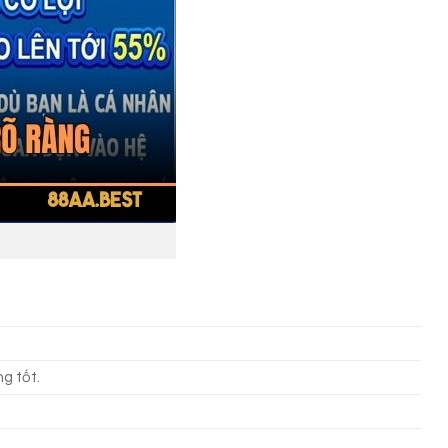
g tốt.