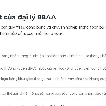
t của đại lý 88AA
mà còn duy trì sự công bằng và chuyên nghiệp trong toàn bộ
 nhuận hấp dẫn, cao nhất hàng ngày.
trang nhằm tăng lợi nhuận cho bản thân và nhà cái. Hệ thống phải g
n lạc thường xuyên để đảm bảo giữ liên lạc với chuyên viên đại lý 
ư logo, bảng biểu, giao diện game, hình ảnh, văn bản) đều không đượ
có thể gửi tới hệ thống, sẵn sàng góp sức tạo ra sản phẩm dựa và