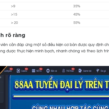
>9
35%
>15
45%
> 20
55%
nh rõ ràng
ng viên cần đáp ứng một số điều kiện cơ bản được quy định
ũng được thực hiện minh bạch, nhanh chóng và theo lịch trình