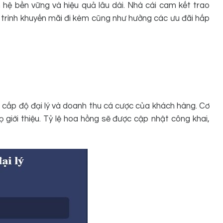
 hệ bền vững và hiệu quả lâu dài. Nhà cái cam kết trao
g trình khuyến mãi đi kèm cũng như hưởng các ưu đãi hấp
cấp độ đại lý và doanh thu cá cược của khách hàng. Cơ
 giới thiệu. Tỷ lệ hoa hồng sẽ được cập nhật công khai,